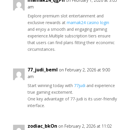
mamak24_qgPn
on February 1, 2026 at 3:05
am
Explore premium slot entertainment and
exclusive rewards at
mamak24 casino login
and enjoy a smooth and engaging gaming
experience.Multiple subscription tiers ensure
that users can find plans fitting their economic
circumstances.
77_judi_beml
on February 2, 2026 at 9:00
am
Start winning today with
77judi
and experience
true gaming excitement.
One key advantage of 77-judi is its user-friendly
interface.
zodiac_bkOn
on February 2, 2026 at 11:02