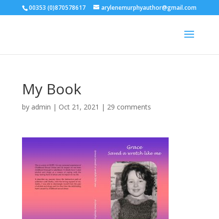
00353 (0)870578617
arylenemurphyauthor@gmail.com
My Book
by
admin
|
Oct 21, 2021
|
29 comments